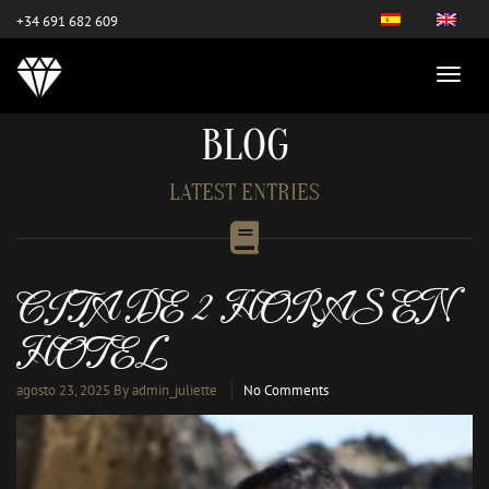
este es el nuevo
+34 691 682 609
BLOG
LATEST ENTRIES
CITA DE 2 HORAS EN
HOTEL
agosto 23, 2025
By admin_juliette
No Comments