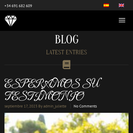
este es el nuevo
+34 691 682 609
BLOG
LATEST ENTRIES
ESPERAMOS SU
TESTIMONIO
septiembre 17, 2023
By admin_juliette
No Comments