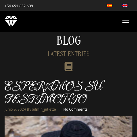
este es el nuevo
+34 691 682 609
BLOG
LATEST ENTRIES
ESPERAMOS SU
TESTIMONIO
junio 3, 2024
By admin_juliette
No Comments