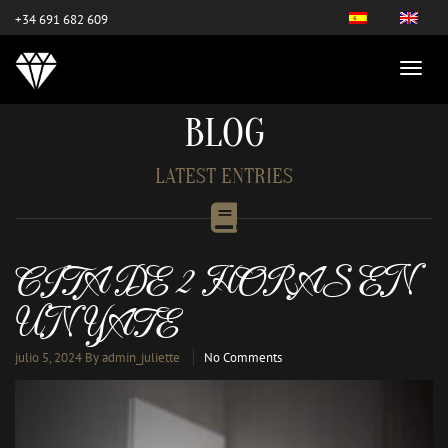
este es el nuevo
+34 691 682 609
BLOG
LATEST ENTRIES
CITA DE 2 HORAS EN
UN YATE
julio 5, 2024
By admin_juliette
No Comments