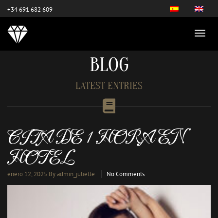
este es el nuevo
+34 691 682 609
BLOG
LATEST ENTRIES
CITA DE 1 HORA EN
HOTEL
enero 12, 2025
By admin_juliette
No Comments