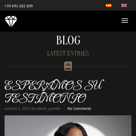
este es el nuevo
+34 691 682 609
BLOG
LATEST ENTRIES
ESPERAMOS SU
TESTIMONIO
octubre 5, 2025
By admin_juliette
No Comments